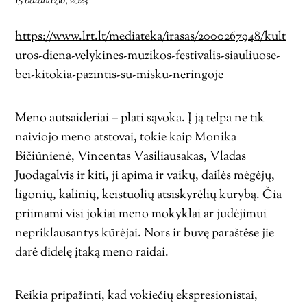
15 balandžio, 2023
https://www.lrt.lt/mediateka/irasas/2000267948/kult
uros-diena-velykines-muzikos-festivalis-siauliuose-
bei-kitokia-pazintis-su-misku-neringoje
Meno autsaideriai – plati sąvoka. Į ją telpa ne tik
naiviojo meno atstovai, tokie kaip Monika
Bičiūnienė, Vincentas Vasiliausakas, Vladas
Juodagalvis ir kiti, ji apima ir vaikų, dailės mėgėjų,
ligonių, kalinių, keistuolių atsiskyrėlių kūrybą. Čia
priimami visi jokiai meno mokyklai ar judėjimui
nepriklausantys kūrėjai. Nors ir buvę paraštėse jie
darė didelę įtaką meno raidai.
Reikia pripažinti, kad vokiečių ekspresionistai,