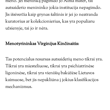
meno. Jei meninką pagimdo jo Alma mater, tai
autsaiderio menininko jokia institucija nepagimdo.
Jis išsiveržia kaip grynas šaltinis ir jei jo neatranda
kuratorius ar kolekcionierius, kas yra populiaru
užsienyje, tai jo ir nėra.
Menotyrininkas Virginijus Kinčinaitis:
Tas potencialus resursas autsaiderių meno tikrai yra.
Tikrai yra miesteliuose, tikrai yra psichiatrinėse
ligoninėse, tikrai yra vienišių bakūžėse Lietuvos
kaimuose, bet jis nepakliūna į jokius klasifikacijos
mechanizmus.