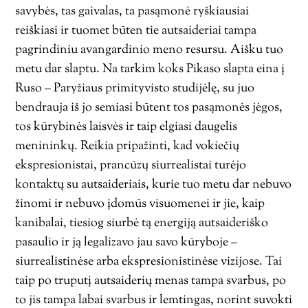
savybės, tas gaivalas, ta pasąmonė ryškiausiai
reiškiasi ir tuomet būten tie autsaideriai tampa
pagrindiniu avangardinio meno resursu. Aišku tuo
metu dar slaptu. Na tarkim koks Pikaso slapta eina į
Ruso – Paryžiaus primityvisto studijėlę, su juo
bendrauja iš jo semiasi būtent tos pasąmonės jėgos,
tos kūrybinės laisvės ir taip elgiasi daugelis
menininkų. Reikia pripažinti, kad vokiečių
ekspresionistai, prancūzų siurrealistai turėjo
kontaktų su autsaideriais, kurie tuo metu dar nebuvo
žinomi ir nebuvo įdomūs visuomenei ir jie, kaip
kanibalai, tiesiog siurbė tą energiją autsaideriško
pasaulio ir ją legalizavo jau savo kūryboje –
siurrealistinėse arba ekspresionistinėse vizijose. Tai
taip po truputį autsaiderių menas tampa svarbus, po
to jis tampa labai svarbus ir lemtingas, norint suvokti