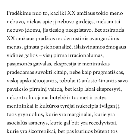
Pradėkime nuo to, kad iki XX amžiaus tokio meno
nebuvo, niekas apie jį nebuvo girdėjęs, niekam tai
nebuvo įdomu, jis tiesiog neegzistavo. Bet atsiranda
XX amžiaus pradžios modernistinis avangardinis
menas, gimsta psichoanalizė, išlaisvinamos žmogaus
vidinės galios – visų pirma irracionalumas,
pasąmonės gaivalas, ekspresija ir menininkas
pradedamas suvokti kitaip, nebe kaip pragmatiškas,
viską apskaičiuojantis, tobulai iš anksto žinantis savo
paveikslo pirminį vaizdą, bet kaip labai ekspresyvi,
nekontroliuojama būtybė ir tuomet ir patys
menininkai ir kultūros tyrėjai nukreipia žvilgsnį į
tuos grynuolius, kurie yra marginalai, kurie yra
asocialūs asmenys, kurie gal būt yra recedyvistai,
kurie yra šizofrenikai, bet pas kuriuos būtent tos