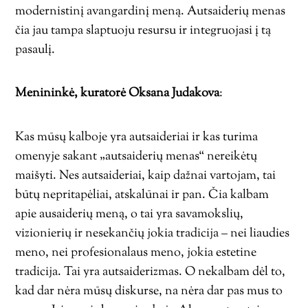
modernistinį avangardinį meną. Autsaiderių menas
čia jau tampa slaptuoju resursu ir integruojasi į tą
pasaulį.
Menininkė, kuratorė Oksana Judakova
:
Kas mūsų kalboje yra autsaideriai ir kas turima
omenyje sakant „autsaiderių menas“ nereikėtų
maišyti. Nes autsaideriai, kaip dažnai vartojam, tai
būtų nepritapėliai, atskalūnai ir pan. Čia kalbam
apie ausaiderių meną, o tai yra savamokslių,
vizionierių ir nesekančių jokia tradicija – nei liaudies
meno, nei profesionalaus meno, jokia estetine
tradicija. Tai yra autsaiderizmas. O nekalbam dėl to,
kad dar nėra mūsų diskurse, na nėra dar pas mus to