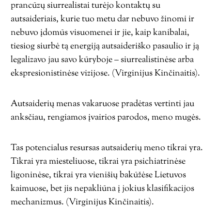
prancūzų siurrealistai turėjo kontaktų su
autsaideriais, kurie tuo metu dar nebuvo žinomi ir
nebuvo įdomūs visuomenei ir jie, kaip kanibalai,
tiesiog siurbė tą energiją autsaideriško pasaulio ir ją
legalizavo jau savo kūryboje – siurrealistinėse arba
ekspresionistinėse vizijose. (Virginijus Kinčinaitis).
Autsaiderių menas vakaruose pradėtas vertinti jau
anksčiau, rengiamos įvairios parodos, meno mugės.
Tas potencialus resursas autsaiderių meno tikrai yra.
Tikrai yra miesteliuose, tikrai yra psichiatrinėse
ligoninėse, tikrai yra vienišių bakūžėse Lietuvos
kaimuose, bet jis nepakliūna į jokius klasifikacijos
mechanizmus. (Virginijus Kinčinaitis).