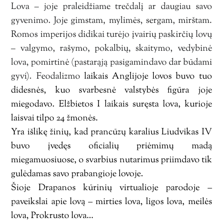
Lova – joje praleidžiame trečdalį ar daugiau savo
gyvenimo. Joje gimstam, mylimės, sergam, mirštam.
Romos imperijos didikai turėjo įvairių paskirčių lovų
– valgymo, rašymo, pokalbių, skaitymo, vedybinė
lova, pomirtinė (pastarąją pasigamindavo dar būdami
gyvi). Feodalizmo
laikais Anglijoje lovos buvo tuo
didesnės, kuo svarbesnė valstybės figūra joje
miegodavo. Elžbietos I laikais suręsta lova, kurioje
laisvai tilpo 24 žmonės.
Yra išlikę žinių, kad prancūzų karalius Liudvikas IV
buvo įvedęs oficialių priėmimų madą
miegamuosiuose, o svarbius nutarimus priimdavo tik
gulėdamas savo prabangioje lovoje.
Šioje Drapanos kūrinių virtualioje parodoje –
paveikslai apie lovą – mirties lova, ligos lova, meilės
lova, Prokrusto lova…