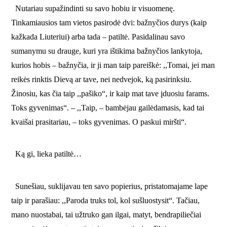
Nutariau supažindinti su savo hobiu ir visuomenę.
Tinkamiausios tam vietos pasirodė dvi: bažnyčios durys (kaip
kažkada Liuteriui) arba tada – patiltė. Pasidalinau savo
sumanymu su drauge, kuri yra ištikima bažnyčios lankytoja,
kurios hobis – bažnyčia, ir ji man taip pareiškė: ,,Tomai, jei man
reikės rinktis Dievą ar tave, nei nedvejok, ką pasirinksiu.
Žinosiu, kas čia taip ,,pašiko“, ir kaip mat tave įduosiu farams.
Toks gyvenimas“. – ,,Taip, – bambėjau gailėdamasis, kad tai
kvaišai prasitariau, – toks gyvenimas. O paskui miršti“.
Ką gi, lieka patiltė…
Sunešiau, suklijavau ten savo popierius, pristatomajame lape
taip ir parašiau: ,,Paroda truks tol, kol sušluostysit“. Tačiau,
mano nuostabai, tai užtruko gan ilgai, matyt, bendrapiliečiai