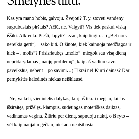
Smėlynės tiltu.
Kas yra mano hobis, galvoju. Žvejoti? T. y. stovėti vandeny
sugrubusiais pirštais? Ačiū, ne. Valgyti? Vis tiek paskui viską
iššiki. Atkrenta. Piešti, tapyti? Jezau, kaip tingiu… (,,Bet nors
nereikia gerti“, – sako kiti. O žinote, kiek kainuoja medžiagos ir
kiek – ,,molis“? Prisisriaubęs ,,molio“, miegok sau visą dieną
nepridarydamas ,,naujų problemų“, kaip aš vadinu savo
paveikslus, nebent – po savimi…) Tikrai ne! Kurti dainas? Dar
pernykštės kalėdinės niekas neišklausė.
Ne, vaikeli, vienintelis dalykas, kurį aš tikrai mėgstu, tai tas
išsiraitęs, prižėlęs, klampus, sudėtingas moteriškas daiktas,
vadinamas vagina. Žiūriu per dieną, sapnuoju naktį, o iš ryto –
vėl kaip naujai regėčiau, niekada neatsibosta.