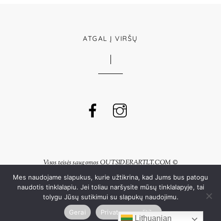
ATGAL Į VIRŠŲ
Visos teisės saugomos OUTSIDERARTLT.COM ©
Taisyklės
-
Parama
-
Privatumo Politika
Mes naudojame slapukus, kurie užtikrina, kad Jums bus patogu
naudotis tinklalapiu. Jei toliau naršysite mūsų tinklalapyje, tai
tolygu Jūsų sutikimui su slapukų naudojimu.
Powered by
iGenyx
Gerai
Privatumo politika
Lithuanian