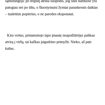
sąmoningėja: po truputį ateina suopratis, jog šikti namuose yra
patogiau nei po tiltu, o šluostymuisi žymiai parankesnis daiktas
– tualetinis popierius, o ne parodos eksponatai.
Kira vertus, pristatomojo lapo įmautę neapsižiūrėjęs palikau
atvirą į viršų, tai kažkas įsigudrino primyžti. Nieko, aš pats
kaltas.