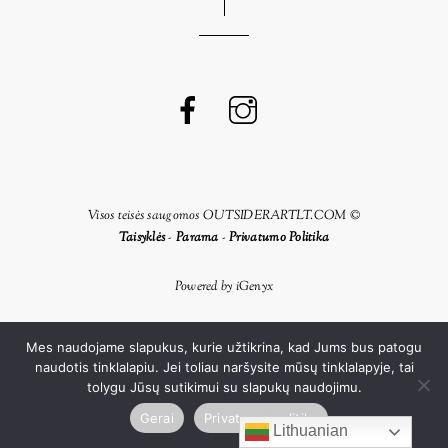
Visos teisės saugomos OUTSIDERARTLT.COM ©
Taisyklės
-
Parama
-
Privatumo Politika
Powered by
iGenyx
Mes naudojame slapukus, kurie užtikrina, kad Jums bus patogu
naudotis tinklalapiu. Jei toliau naršysite mūsų tinklalapyje, tai
tolygu Jūsų sutikimui su slapukų naudojimu.
Gerai
Privatumo politika
Lithuanian