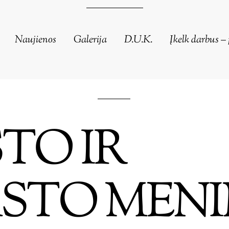
Naujienos
Galerija
D.U.K.
Įkelk darbus – 
TO IR
STO MENI