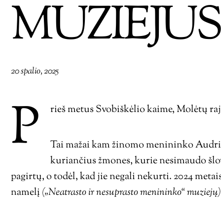
MUZIEJU
20 spalio, 2025
P
rieš metus Svobiškėlio kaime, Molėtų ra
Tai mažai kam žinomo menininko Audrio P
kuriančius žmones, kurie nesimaudo šlovės
pagirtų, o todėl, kad jie negali nekurti. 2024 met
namelį
(„Neatrasto ir nesuprasto menininko“ muziejų)