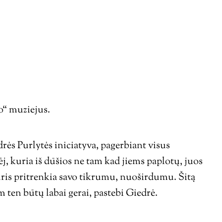
o“ muziejus.
ės Purlytės iniciatyva, pagerbiant visus
j, kuria iš dūšios ne tam kad jiems paplotų, juos
kuris pritrenkia savo tikrumu, nuoširdumu. Šitą
am ten būtų labai gerai, pastebi Giedrė.