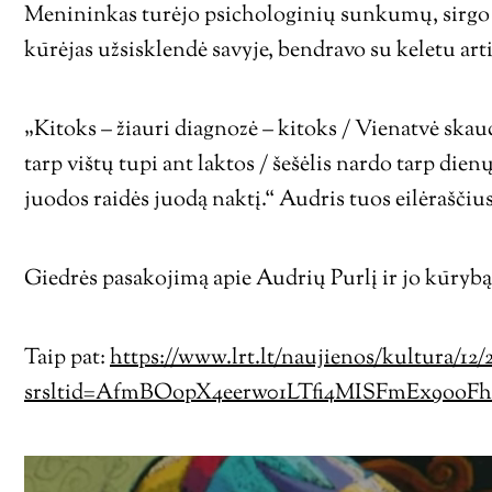
Menininkas turėjo psichologinių sunkumų, sirgo p
kūrėjas užsisklendė savyje, bendravo su keletu ar
„Kitoks – žiauri diagnozė – kitoks / Vienatvė skaudž
tarp vištų tupi ant laktos / šešėlis nardo tarp dienų
juodos raidės juodą naktį.“ Audris tuos eilėraščius
Giedrės pasakojimą apie Audrių Purlį ir jo kūrybą
Taip pat:
https://www.lrt.lt/naujienos/kultura/1
srsltid=AfmBOopX4eerw01LTfi4MISFmEx9o