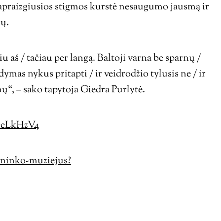
 apraizgiusios stigmos kurstė nesaugumo jausmą ir
ių.
u aš / tačiau per langą. Baltoji varna be sparnų /
ndymas nykus pritapti / ir veidrodžio tylusis ne / ir
nų“, – sako tapytoja Giedra Purlytė.
GeLkHzV4
nininko-muziejus?