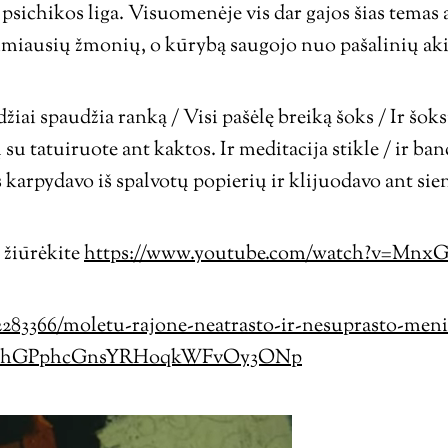
sichikos liga. Visuomenėje vis dar gajos šias temas
timiausių žmonių, o kūrybą saugojo nuo pašalinių ak
iai spaudžia ranką / Visi pašėlę breiką šoks / Ir šoksi
 su tatuiruote ant kaktos. Ir meditacija stikle / ir ba
 karpydavo iš spalvotų popierių ir klijuodavo ant sie
 žiūrėkite
https://www.youtube.com/watch?v=Mnx
2/2283366/moletu-rajone-neatrasto-ir-nesuprasto-me
oFhhGPphcGnsYRHoqkWFvOy3ONp