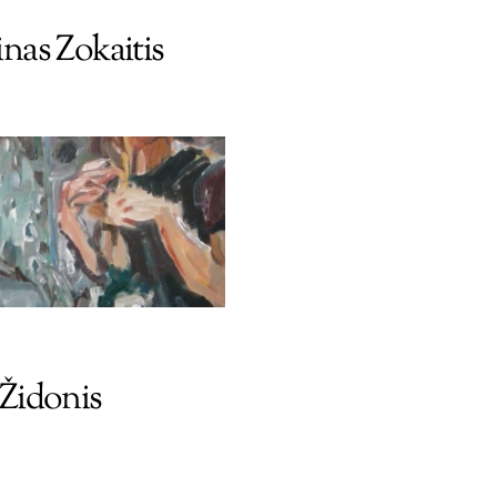
nas Zokaitis
Židonis