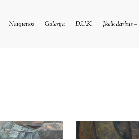
Naujienos
Galerija
D.U.K.
Įkelk darbus – 